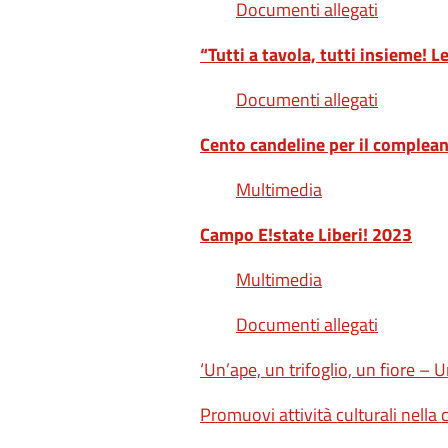
Documenti allegati
“Tutti a tavola, tutti insieme! 
Documenti allegati
Cento candeline per il complean
Multimedia
Campo E!state Liberi! 2023
Multimedia
Documenti allegati
‘Un’ape, un trifoglio, un fiore – 
Promuovi attività culturali nella