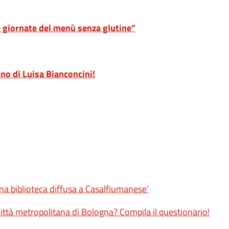
Le giornate del menù senza glutine”
no di Luisa Bianconcini!
Una biblioteca diffusa a Casalfiumanese’
 città metropolitana di Bologna? Compila il questionario!