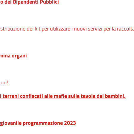
 dei Dipendenti Pubblici
stribuzione dei kit per utilizzare i nuovi servizi per la raccolt
omina organi
ori!
 terreni confiscati alle mafie sulla tavola dei bambini.
e giovanile programmazione 2023