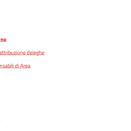
rno
attribuzione deleghe
nsabili di Area
o