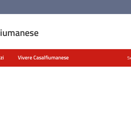
fiumanese
zi
Vivere Casalfiumanese
5