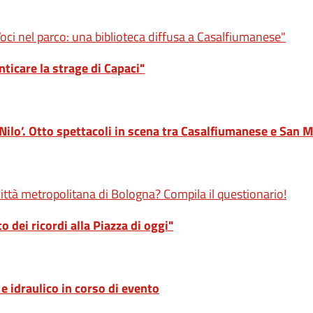
Voci nel parco: una biblioteca diffusa a Casalfiumanese"
ticare la strage di Capaci"
Nilo’. Otto spettacoli in scena tra Casalfiumanese e San 
 città metropolitana di Bologna? Compila il questionario!
 dei ricordi alla Piazza di oggi"
 idraulico in corso di evento