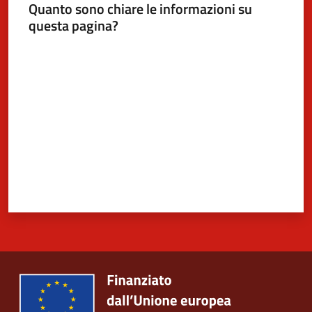
Quanto sono chiare le informazioni su
questa pagina?
Valuta da 1 a 5 stelle
5x1000
Servizi
on-
line
Tutti
gli
argomenti