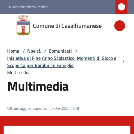
Vai al contenuto
Vai alla navigazione
Vai al footer
Nuovo circondario imolese
Comune di
Comune di Casalfiumanese
Casalfiumanese
Home
/
Novità
/
Comunicati
/
Amministrazione
Iniziativa di Fine Anno Scolastico: Momenti di Gioco e
/
Scoperta per Bambini e Famiglie
Novità
Multimedia
Menu selezionato
Multimedia
Servizi
Ultimo aggiornamento
:
15-05-2025 14:48
Vivere
Casalfiumanese