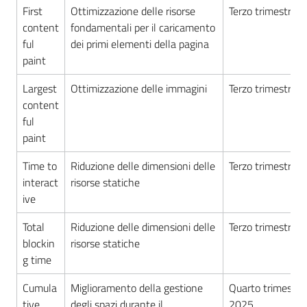
First
Ottimizzazione delle risorse
Terzo trimestre 
content
fondamentali per il caricamento
5x1000
ful
dei primi elementi della pagina
paint
Servizi
on-
Largest
Ottimizzazione delle immagini
Terzo trimestre 
line
content
ful
paint
Tutti
gli
Time to
Riduzione delle dimensioni delle
Terzo trimestre 
argomenti
interact
risorse statiche
ive
Total
Riduzione delle dimensioni delle
Terzo trimestre 
blockin
risorse statiche
g time
Cumula
Miglioramento della gestione
Quarto trimestre
tive
degli spazi durante il
2025