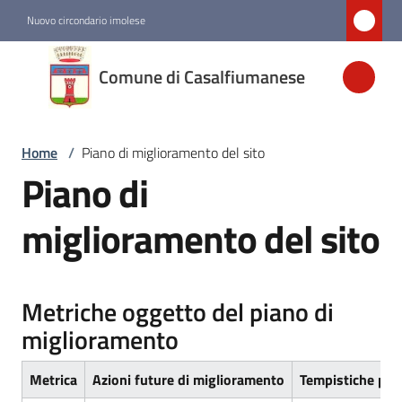
Vai al contenuto
Vai alla navigazione
Vai al footer
Nuovo circondario imolese
Comune di
Comune di Casalfiumanese
Casalfiumanese
Home
/
Piano di miglioramento del sito
Amministrazione
Piano di
Novità
miglioramento del sito
Servizi
Metriche oggetto del piano di
Vivere
miglioramento
Casalfiumanese
Metrica
Azioni future di miglioramento
Tempistiche pre