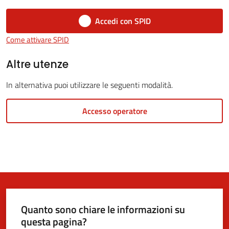
Accedi con SPID
5x1000
Come attivare SPID
Servizi
Altre utenze
on-
In alternativa puoi utilizzare le seguenti modalità.
line
Accesso operatore
Tutti
gli
argomenti
Quanto sono chiare le informazioni su
questa pagina?