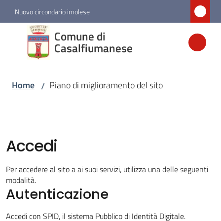
Vai al contenuto
Vai alla navigazione
Vai al footer
Nuovo circondario imolese
Comune di
Comune di
Casalfiumanese
Casalfiumanese
Home
Piano di miglioramento del sito
/
Amministrazione
Novità
Accedi
Servizi
Per accedere al sito a ai suoi servizi, utilizza una delle seguenti
Vivere
modalità.
Casalfiumanese
Autenticazione
Accedi con SPID, il sistema Pubblico di Identità Digitale.