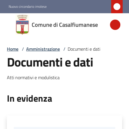
Vai al contenuto
Vai alla navigazione
Vai al footer
Nuovo circondario imolese
Comune di
Comune di Casalfiumanese
Casalfiumanese
Home
/
Amministrazione
/
Documenti e dati
Amministrazione
Documenti e dati
Menu selezionato
Novità
Atti normativi e modulistica
Servizi
In evidenza
Vivere
Casalfiumanese