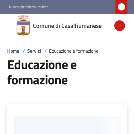
Vai al contenuto
Vai alla navigazione
Vai al footer
Nuovo circondario imolese
Comune di
Comune di Casalfiumanese
Casalfiumanese
Home
/
Servizi
/
Educazione e formazione
Amministrazione
Educazione e
Novità
formazione
Servizi
Menu selezionato
Vivere
Casalfiumanese