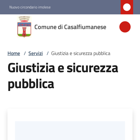
Vai al contenuto
Vai alla navigazione
Vai al footer
Nuovo circondario imolese
Comune di
Comune di Casalfiumanese
Casalfiumanese
Home
/
Servizi
/
Giustizia e sicurezza pubblica
Amministrazione
Giustizia e sicurezza
Novità
pubblica
Servizi
Menu selezionato
Vivere
Casalfiumanese