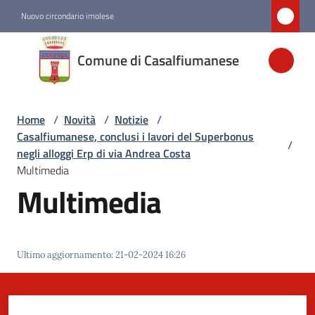
Vai al contenuto
Vai alla navigazione
Vai al footer
Nuovo circondario imolese
Comune di
Comune di Casalfiumanese
Casalfiumanese
Home
/
Novità
/
Notizie
/
Amministrazione
Casalfiumanese, conclusi i lavori del Superbonus
/
negli alloggi Erp di via Andrea Costa
Novità
Multimedia
Menu selezionato
Multimedia
Servizi
Ultimo aggiornamento
:
21-02-2024 16:26
Vivere
Casalfiumanese