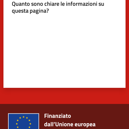
Quanto sono chiare le informazioni su
questa pagina?
Valuta da 1 a 5 stelle
5x1000
Servizi
on-
line
Tutti
gli
argomenti