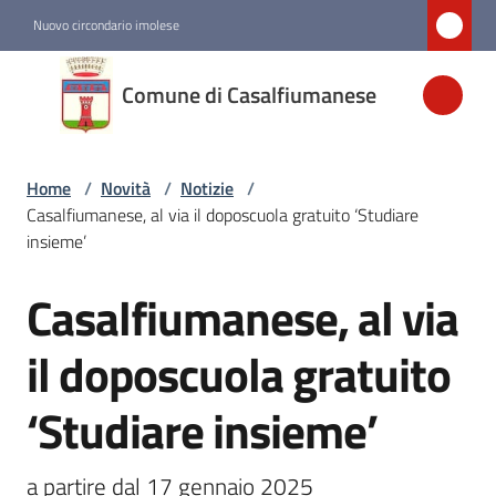
Vai al contenuto
Vai alla navigazione
Vai al footer
Nuovo circondario imolese
Comune di
Comune di Casalfiumanese
Casalfiumanese
Home
/
Novità
/
Notizie
/
Amministrazione
Casalfiumanese, al via il doposcuola gratuito ‘Studiare
insieme’
Novità
Menu selezionato
Casalfiumanese, al via
Salta al contenuto
Servizi
il doposcuola gratuito
‘Studiare insieme’
Vivere
Casalfiumanese
a partire dal 17 gennaio 2025