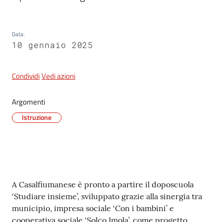
Data
:
5x1000
10 gennaio 2025
Servizi
on-
Condividi
Vedi azioni
line
Argomenti
Tutti
Istruzione
gli
argomenti
Contenuto
A Casalfiumanese è pronto a partire il doposcuola
‘Studiare insieme’, sviluppato grazie alla sinergia tra
municipio, impresa sociale ‘Con i bambini’ e
cooperativa sociale ‘Solco Imola’, come progetto