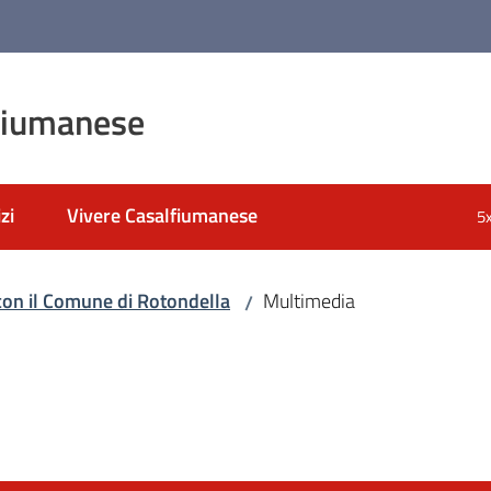
fiumanese
zi
Vivere Casalfiumanese
5
on il Comune di Rotondella
Multimedia
/