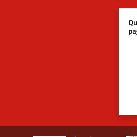
Qu
pa
Valut