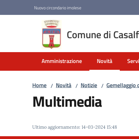
Vai al contenuto
Vai alla navigazione
Vai al footer
Nuovo circondario imolese
Comune di Casal
Amministrazione
Novità
Servi
Menu selezionato
Home
Novità
Notizie
Gemellaggio c
/
/
/
Multimedia
Ultimo aggiornamento
:
14-03-2024 15:48