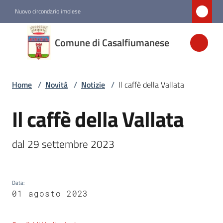
Vai al contenuto
Vai alla navigazione
Vai al footer
Nuovo circondario imolese
Comune di
Comune di Casalfiumanese
Casalfiumanese
Home
/
Novità
/
Notizie
/
Il caffè della Vallata
Amministrazione
Il caffè della Vallata
Salta al contenuto
Novità
Menu selezionato
dal 29 settembre 2023
Servizi
Data
:
Vivere
01 agosto 2023
Casalfiumanese