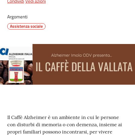
Condividi
Vedi azioni
Argomenti
5x1000
Assistenza sociale
Servizi
on-
line
Tutti
gli
argomenti
Contenuto
Il Caffè Alzheimer è un ambiente in cui le persone
con disturbi di memoria o con demenza, insieme ai
propri familiari possono incontrarsi, per vivere