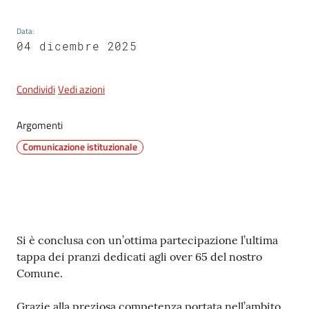
Data
:
04 dicembre 2025
5x1000
Servizi
Condividi
Vedi azioni
on-
line
Argomenti
Comunicazione istituzionale
Tutti
gli
argomenti
Contenuto
Si è conclusa con un’ottima partecipazione l’ultima
tappa dei pranzi dedicati agli over 65 del nostro
Comune.
Grazie alla preziosa competenza portata nell’ambito