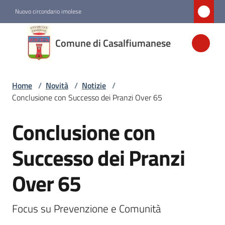
Vai al contenuto
Vai alla navigazione
Vai al footer
Nuovo circondario imolese
Comune di
Comune di Casalfiumanese
Casalfiumanese
Home
/
Novità
/
Notizie
/
Amministrazione
Conclusione con Successo dei Pranzi Over 65
Novità
Conclusione con
Salta al contenuto
Menu selezionato
Successo dei Pranzi
Servizi
Over 65
Vivere
Casalfiumanese
Focus su Prevenzione e Comunità