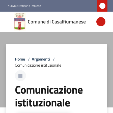
Vai al contenuto
Vai alla navigazione
Vai al footer
Nuovo circondario imolese
Comune di
Comune di Casalfiumanese
Casalfiumanese
Amministrazione
Home
/
Argomenti
/
Novità
Comunicazione istituzionale
Servizi
Comunicazione
Vivere
Casalfiumanese
istituzionale