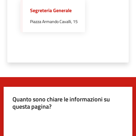
Segreteria Generale
5x1000
Piazza Armando Cavalli, 15
Servizi
on-
line
Tutti
gli
argomenti
Menu selezionato
Quanto sono chiare le informazioni su
questa pagina?
Valuta da 1 a 5 stelle