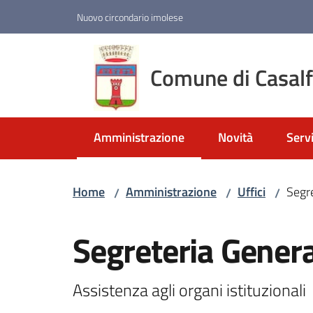
Vai al contenuto
Vai alla navigazione
Vai al footer
Nuovo circondario imolese
Comune di Casal
Amministrazione
Novità
Servi
Menu selezionato
Home
Amministrazione
Uffici
Segr
/
/
/
Salta al contenuto
Segreteria Gener
Assistenza agli organi istituzionali