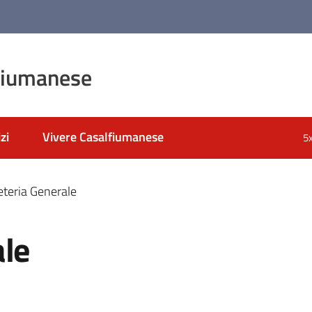
fiumanese
zi
Vivere Casalfiumanese
5
eteria Generale
ale