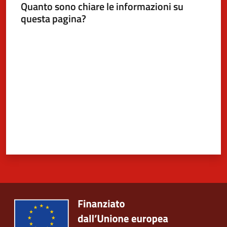
Quanto sono chiare le informazioni su
questa pagina?
Valuta da 1 a 5 stelle
5x1000
Servizi
on-
line
Tutti
gli
argomenti