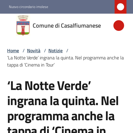
Vai al contenuto
Vai alla navigazione
Vai al footer
Nuovo circondario imolese
Comune di
Comune di Casalfiumanese
Casalfiumanese
Home
/
Novità
/
Notizie
/
Amministrazione
‘La Notte Verde’ ingrana la quinta. Nel programma anche la
tappa di ‘Cinema in Tour’
Novità
Menu selezionato
‘La Notte Verde’
Salta al contenuto
Servizi
ingrana la quinta. Nel
programma anche la
Vivere
Casalfiumanese
tappa di ‘Cinema in