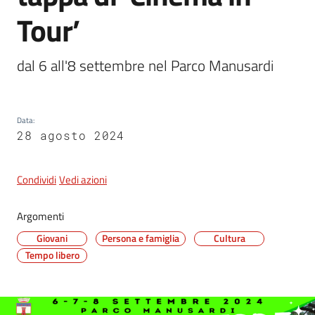
Tour’
5x1000
dal 6 all'8 settembre nel Parco Manusardi
Servizi
on-
Data
:
line
28 agosto 2024
Tutti
gli
Condividi
Vedi azioni
argomenti
Argomenti
Giovani
Persona e famiglia
Cultura
Tempo libero