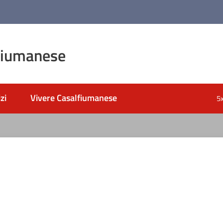
fiumanese
zi
Vivere Casalfiumanese
5