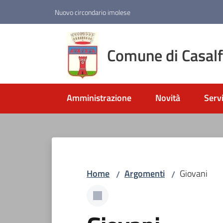
Vai al contenuto
Vai alla navigazione
Vai al footer
Nuovo circondario imolese
Comune di Casal
Amministrazione
Novità
Servi
Home
Argomenti
Giovani
/
/