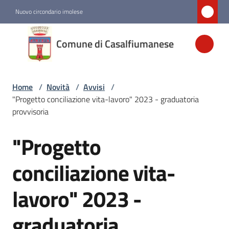
Vai al contenuto
Vai alla navigazione
Vai al footer
Nuovo circondario imolese
Comune di
Comune di Casalfiumanese
Casalfiumanese
Home
/
Novità
/
Avvisi
/
Amministrazione
"Progetto conciliazione vita-lavoro" 2023 - graduatoria
provvisoria
Novità
Menu selezionato
"Progetto
Salta al contenuto
Servizi
conciliazione vita-
lavoro" 2023 -
Vivere
Casalfiumanese
graduatoria