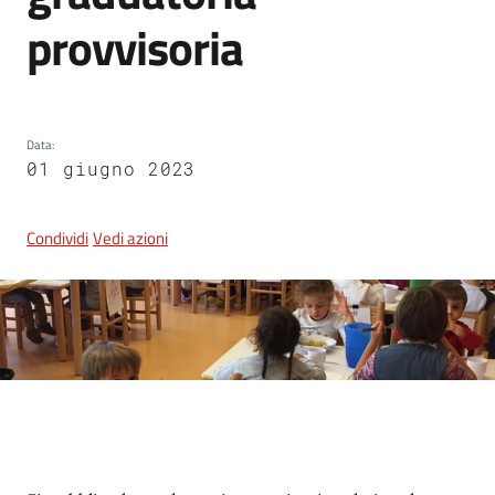
provvisoria
5x1000
Servizi
Data
:
on-
01 giugno 2023
line
Condividi
Vedi azioni
Tutti
gli
argomenti