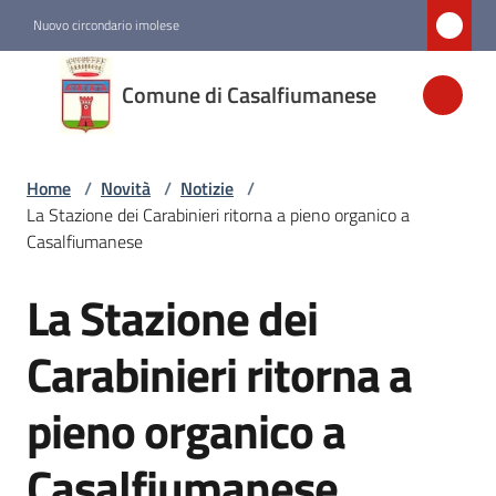
Vai al contenuto
Vai alla navigazione
Vai al footer
Nuovo circondario imolese
Comune di
Comune di Casalfiumanese
Casalfiumanese
Home
/
Novità
/
Notizie
/
Amministrazione
La Stazione dei Carabinieri ritorna a pieno organico a
Casalfiumanese
Novità
Menu selezionato
La Stazione dei
Salta al contenuto
Servizi
Carabinieri ritorna a
pieno organico a
Vivere
Casalfiumanese
Casalfiumanese