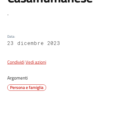
.
5x1000
Data
:
Servizi
23 dicembre 2023
on-
line
Condividi
Vedi azioni
Tutti
gli
Argomenti
argomenti
Persona e famiglia