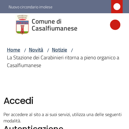
Vai al contenuto
Vai alla navigazione
Vai al footer
Nuovo circondario imolese
Comune di
Comune di
Casalfiumanese
Casalfiumanese
Home
Novità
Notizie
/
/
/
Amministrazione
La Stazione dei Carabinieri ritorna a pieno organico a
Casalfiumanese
Novità
Menu selezionato
Servizi
Accedi
Vivere
Per accedere al sito a ai suoi servizi, utilizza una delle seguenti
Casalfiumanese
modalità.
Autenticazione