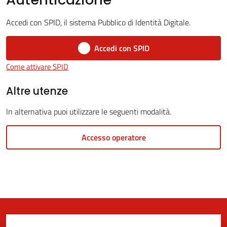
Accedi con SPID, il sistema Pubblico di Identità Digitale.
5x1000
Accedi con SPID
Come attivare SPID
Servizi
on-
Altre utenze
line
In alternativa puoi utilizzare le seguenti modalità.
Tutti
Accesso operatore
gli
argomenti