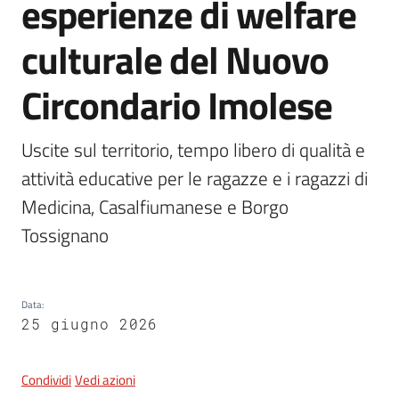
esperienze di welfare
culturale del Nuovo
5x1000
Circondario Imolese
Servizi
on-
Uscite sul territorio, tempo libero di qualità e 
line
attività educative per le ragazze e i ragazzi di 
Medicina, Casalfiumanese e Borgo 
Tutti
gli
Tossignano
argomenti
Data
:
25 giugno 2026
Condividi
Vedi azioni