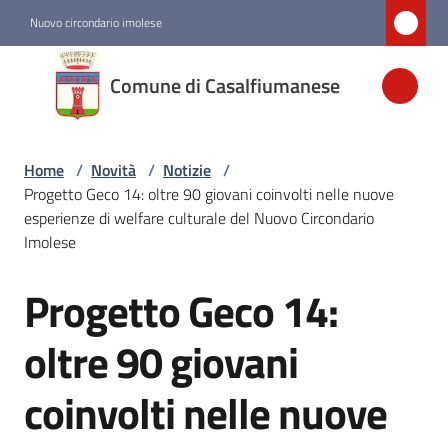
Vai al contenuto
Vai alla navigazione
Vai al footer
Nuovo circondario imolese
Comune di
Comune di Casalfiumanese
Casalfiumanese
Home
/
Novità
/
Notizie
/
Amministrazione
Progetto Geco 14: oltre 90 giovani coinvolti nelle nuove
esperienze di welfare culturale del Nuovo Circondario
Novità
Imolese
Menu selezionato
Progetto Geco 14:
Salta al contenuto
Servizi
oltre 90 giovani
Vivere
coinvolti nelle nuove
Casalfiumanese