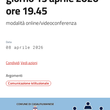
ore 19.45
5x1000
modalità online/videoconferenza
Servizi
on-
Data
:
line
08 aprile 2026
Tutti
gli
Condividi
Vedi azioni
argomenti
Argomenti
Comunicazione istituzionale