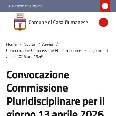
Vai al contenuto
Vai alla navigazione
Vai al footer
Nuovo circondario imolese
Comune di
Comune di Casalfiumanese
Casalfiumanese
Home
/
Novità
/
Avvisi
/
Amministrazione
Convocazione Commissione Pluridisciplinare per il giorno 13
aprile 2026 ore 19.45
Novità
Menu selezionato
Convocazione
Salta al contenuto
Servizi
Commissione
Pluridisciplinare per il
Vivere
Casalfiumanese
giorno 13 aprile 2026