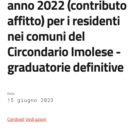
anno 2022 (contributo
affitto) per i residenti
5x1000
nei comuni del
Servizi
Circondario Imolese -
on-
line
graduatorie definitive
Tutti
gli
argomenti
Data
:
15 giugno 2023
Condividi
Vedi azioni