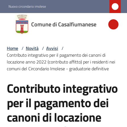
Vai al contenuto
Vai alla navigazione
Vai al footer
Nuovo circondario imolese
Comune di
Comune di Casalfiumanese
Casalfiumanese
Home
/
Novità
/
Avvisi
/
Amministrazione
Contributo integrativo per il pagamento dei canoni di
locazione anno 2022 (contributo affitto) per i residenti nei
Novità
comuni del Circondario Imolese - graduatorie definitive
Menu selezionato
Contributo integrativo
Salta al contenuto
Servizi
per il pagamento dei
Vivere
canoni di locazione
Casalfiumanese