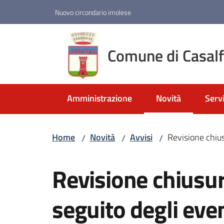
Vai al contenuto
Vai alla navigazione
Vai al footer
Nuovo circondario imolese
Comune di Casal
Amministrazione
Novità
Servi
Menu selezionato
Home
Novità
Avvisi
Revisione chius
/
/
/
Salta al contenuto
Revisione chiusu
seguito degli eve