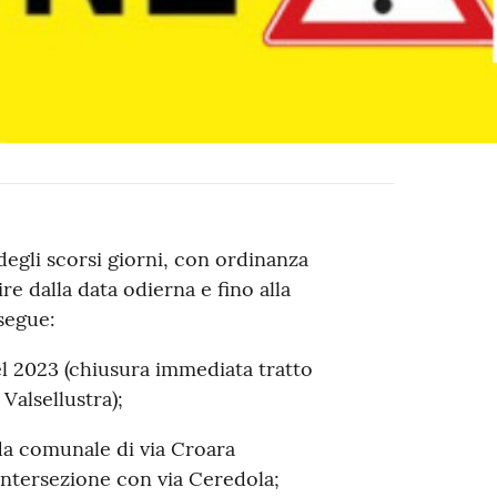
degli scorsi giorni, con ordinanza
ire dalla data odierna e fino alla
segue:
el 2023 (chiusura immediata tratto
Valsellustra);
rada comunale di via Croara
l’intersezione con via Ceredola;