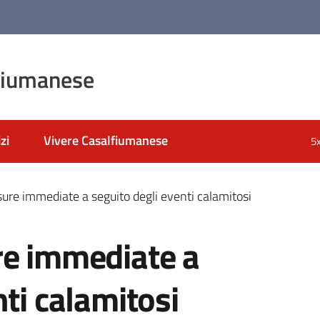
fiumanese
zi
Vivere Casalfiumanese
5
ure immediate a seguito degli eventi calamitosi
re immediate a
nti calamitosi