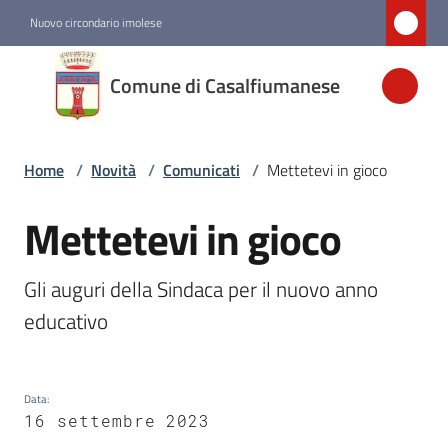
Vai al contenuto
Vai alla navigazione
Vai al footer
Nuovo circondario imolese
Comune di
Comune di Casalfiumanese
Casalfiumanese
Home
/
Novità
/
Comunicati
/
Mettetevi in gioco
Amministrazione
Mettetevi in gioco
Salta al contenuto
Novità
Menu selezionato
Gli auguri della Sindaca per il nuovo anno 
Servizi
educativo
Vivere
Casalfiumanese
Data
:
16 settembre 2023