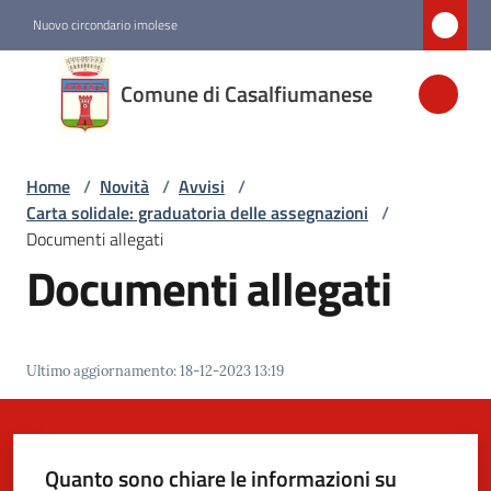
Vai al contenuto
Vai alla navigazione
Vai al footer
Nuovo circondario imolese
Comune di
Comune di Casalfiumanese
Casalfiumanese
Home
/
Novità
/
Avvisi
/
Amministrazione
Carta solidale: graduatoria delle assegnazioni
/
Documenti allegati
Novità
Documenti allegati
Menu selezionato
Servizi
Ultimo aggiornamento
:
18-12-2023 13:19
Vivere
Casalfiumanese
Quanto sono chiare le informazioni su