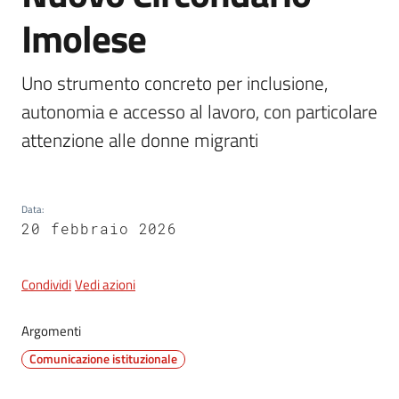
Imolese
5x1000
Uno strumento concreto per inclusione, 
autonomia e accesso al lavoro, con particolare 
Servizi
on-
attenzione alle donne migranti
line
Tutti
Data
:
gli
20 febbraio 2026
argomenti
Condividi
Vedi azioni
Argomenti
Comunicazione istituzionale