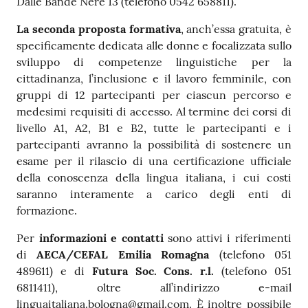
Dalle Bande Nere 13 (telefono 0542 658811).
La seconda proposta formativa
, anch’essa gratuita, è
specificamente dedicata alle donne e focalizzata sullo
sviluppo di competenze linguistiche per la
cittadinanza, l’inclusione e il lavoro femminile, con
gruppi di 12 partecipanti per ciascun percorso e
medesimi requisiti di accesso. Al termine dei corsi di
livello A1, A2, B1 e B2, tutte le partecipanti e i
partecipanti avranno la possibilità di sostenere un
esame per il rilascio di una certificazione ufficiale
della conoscenza della lingua italiana, i cui costi
saranno interamente a carico degli enti di
formazione.
Per
informazioni e contatti
sono attivi i riferimenti
di
AECA/CEFAL Emilia Romagna
(telefono 051
489611) e di
Futura Soc. Cons. r.l.
(telefono 051
6811411), oltre all’indirizzo e-mail
linguaitaliana.bologna@gmail.com. È inoltre possibile