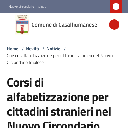
Vai al contenuto
Vai alla navigazione
Vai al footer
Nuovo circondario imolese
Comune di
Comune di Casalfiumanese
Casalfiumanese
Home
/
Novità
/
Notizie
/
Amministrazione
Corsi di alfabetizzazione per cittadini stranieri nel Nuovo
Circondario Imolese
Novità
Menu selezionato
Corsi di
Salta al contenuto
Servizi
alfabetizzazione per
cittadini stranieri nel
Vivere
Casalfiumanese
Nuovo Circondario