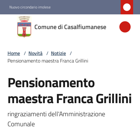
Vai al contenuto
Vai alla navigazione
Vai al footer
Nuovo circondario imolese
Comune di
Comune di Casalfiumanese
Casalfiumanese
Home
/
Novità
/
Notizie
/
Amministrazione
Pensionamento maestra Franca Grillini
Novità
Pensionamento
Salta al contenuto
Menu selezionato
maestra Franca Grillini
Servizi
ringraziamenti dell'Amministrazione 
Vivere
Comunale
Casalfiumanese