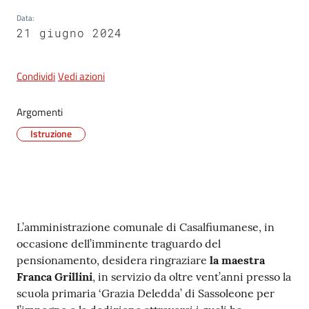
Data
:
21 giugno 2024
5x1000
Condividi
Vedi azioni
Servizi
on-
Argomenti
line
Istruzione
Tutti
gli
argomenti
Contenuto
L’amministrazione comunale di Casalfiumanese, in
occasione dell’imminente traguardo del
pensionamento, desidera ringraziare
la maestra
Franca Grillini
, in servizio da oltre vent’anni presso la
scuola primaria ‘Grazia Deledda’ di Sassoleone per