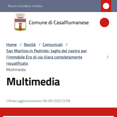
Vai al contenuto
Vai alla navigazione
Vai al footer
Nuovo circondario imolese
Comune di
Comune di Casalfiumanese
Casalfiumanese
Home
/
Novità
/
Comunicati
/
Amministrazione
San Martino in Pedriolo, taglio del nastro per
l’immobile Erp di via Viara completamente
/
Novità
riqualificato
Menu selezionato
Multimedia
Multimedia
Servizi
Vivere
Ultimo aggiornamento
:
06-09-2025 12:08
Casalfiumanese