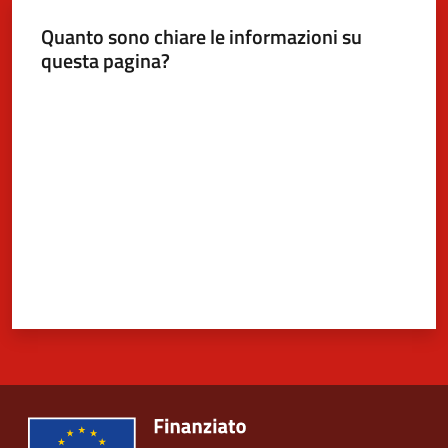
Quanto sono chiare le informazioni su
questa pagina?
5x1000
Valuta da 1 a 5 stelle
Servizi
on-
line
Tutti
gli
argomenti