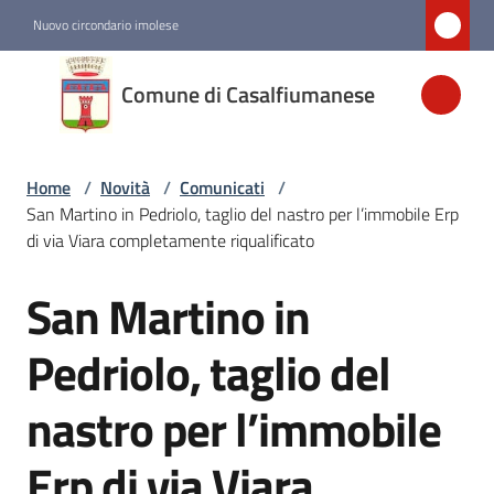
Vai al contenuto
Vai alla navigazione
Vai al footer
Nuovo circondario imolese
Comune di
Comune di Casalfiumanese
Casalfiumanese
Home
/
Novità
/
Comunicati
/
Amministrazione
San Martino in Pedriolo, taglio del nastro per l’immobile Erp
di via Viara completamente riqualificato
Novità
Menu selezionato
San Martino in
Salta al contenuto
Servizi
Pedriolo, taglio del
nastro per l’immobile
Vivere
Casalfiumanese
Erp di via Viara