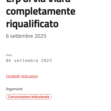
completamente
5x1000
riqualificato
Servizi
6 settembre 2025
on-
line
Data
:
Tutti
06 settembre 2025
gli
argomenti
Condividi
Vedi azioni
Argomenti
Comunicazione istituzionale