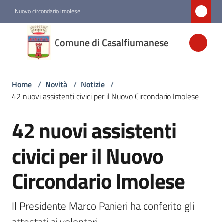
Vai al contenuto
Vai alla navigazione
Vai al footer
Nuovo circondario imolese
Comune di
Comune di Casalfiumanese
Casalfiumanese
Home
/
Novità
/
Notizie
/
Amministrazione
42 nuovi assistenti civici per il Nuovo Circondario Imolese
Novità
42 nuovi assistenti
Salta al contenuto
Menu selezionato
civici per il Nuovo
Servizi
Circondario Imolese
Vivere
Casalfiumanese
Il Presidente Marco Panieri ha conferito gli 
attestati ai volontari