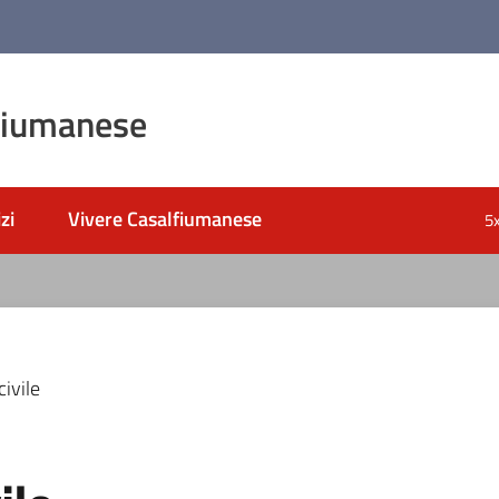
fiumanese
zi
Vivere Casalfiumanese
5
ivile