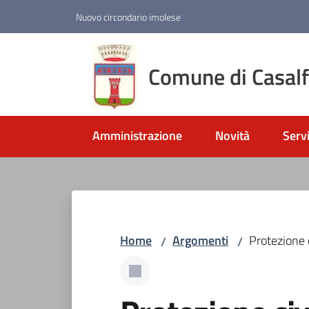
Vai al contenuto
Vai alla navigazione
Vai al footer
Nuovo circondario imolese
Comune di Casal
Amministrazione
Novità
Servi
Home
Argomenti
Protezione c
/
/