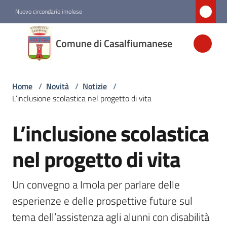
Vai al contenuto
Vai alla navigazione
Vai al footer
Nuovo circondario imolese
Comune di
Comune di Casalfiumanese
Casalfiumanese
Home
/
Novità
/
Notizie
/
Amministrazione
L’inclusione scolastica nel progetto di vita
Novità
L’inclusione scolastica
Salta al contenuto
Menu selezionato
nel progetto di vita
Servizi
Un convegno a Imola per parlare delle 
Vivere
esperienze e delle prospettive future sul 
Casalfiumanese
tema dell’assistenza agli alunni con disabilità 