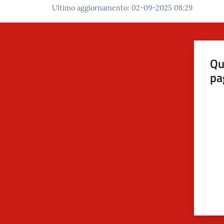
Ultimo aggiornamento
:
02-09-2025 08:29
Qu
pa
Valut