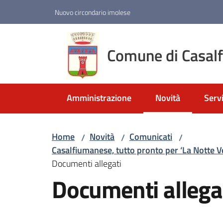
Vai al contenuto
Vai alla navigazione
Vai al footer
Nuovo circondario imolese
Comune di Casal
Amministrazione
Novità
Servi
Menu selezionato
Home
Novità
Comunicati
/
/
/
Casalfiumanese, tutto pronto per ‘La Notte Ver
Documenti allegati
Documenti allega