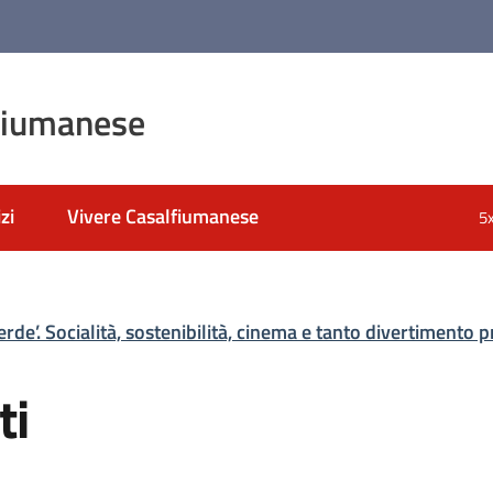
fiumanese
zi
Vivere Casalfiumanese
5
de’. Socialità, sostenibilità, cinema e tanto divertimento p
ti