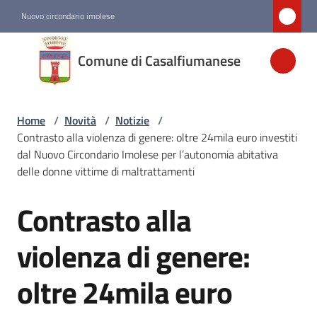
Vai al contenuto
Vai alla navigazione
Vai al footer
Nuovo circondario imolese
Comune di
Comune di Casalfiumanese
Casalfiumanese
Home
/
Novità
/
Notizie
/
Amministrazione
Contrasto alla violenza di genere: oltre 24mila euro investiti
dal Nuovo Circondario Imolese per l’autonomia abitativa
Novità
delle donne vittime di maltrattamenti
Menu selezionato
Contrasto alla
Salta al contenuto
Servizi
violenza di genere:
Vivere
oltre 24mila euro
Casalfiumanese