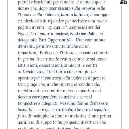
piani istituzionali per tendere la mano a quelle
donne che, dopo aver vissuto sulla propria pelle
l'incubo della violenza, hanno la forza, il coraggio
e il desiderio di ripartire per scrivere una nuova
pagina di vita - spiega la Vicepresidente del
Nuovo Circondario Imolese,
Beatrice Poli
, con
delega alle Pari Opportunità -. Una comunione
d'intenti, peraltro sancita anche da un
importante Protocollo d'Intesa, che vede schierate
in prima linea tutte le realtà coinvolte sul tema:
istituzioni, associazioni, sindacati e centri
antiviolenza del territorio che ogni giorno
operano per il contrasto alla violenza di genere.
Una piaga che, anche in area circondariale,
registra dati in crescita e preoccupanti a cui
devono corrispondere soluzioni e servizi
tempestivi e adeguati. Nessuna donna dev'essere
lasciata sola e questo articolato lavoro di squadra,
fatto di molteplici azioni e iniziative, è una prima
garanzia di supporto lungo quella direttrice che
porta alla necessaria indipendenza, alla