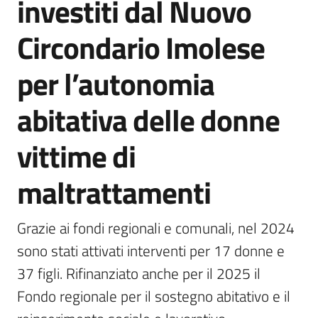
investiti dal Nuovo
Circondario Imolese
5x1000
per l’autonomia
Servizi
abitativa delle donne
on-
line
vittime di
Tutti
maltrattamenti
gli
argomenti
Grazie ai fondi regionali e comunali, nel 2024 
sono stati attivati interventi per 17 donne e 
37 figli. Rifinanziato anche per il 2025 il 
Fondo regionale per il sostegno abitativo e il 