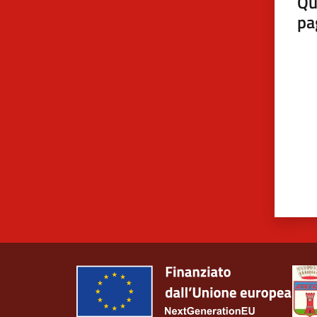
Qu
pa
Valut