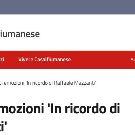
fiumanese
zi
Vivere Casalfiumanese
5
i emozioni 'In ricordo di Raffaele Mazzanti'
ozioni 'In ricordo di
i'