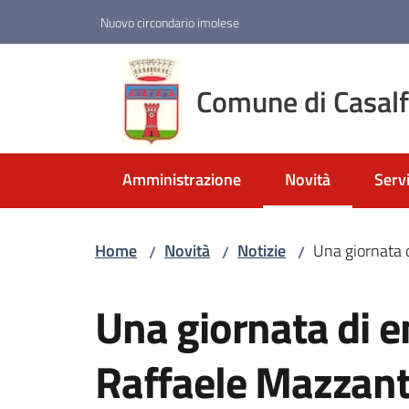
Vai al contenuto
Vai alla navigazione
Vai al footer
Nuovo circondario imolese
Comune di Casal
Amministrazione
Novità
Servi
Menu selezionato
Home
Novità
Notizie
Una giornata d
/
/
/
Salta al contenuto
Una giornata di em
Raffaele Mazzant