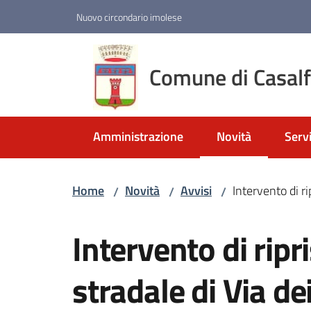
Vai al contenuto
Vai alla navigazione
Vai al footer
Nuovo circondario imolese
Comune di Casal
Amministrazione
Novità
Servi
Menu selezionato
Home
Novità
Avvisi
Intervento di r
/
/
/
Salta al contenuto
Intervento di ripr
stradale di Via de