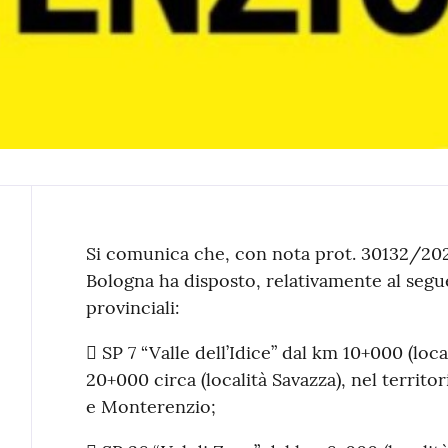
Contenuto
Si comunica che, con nota prot. 30132/2023
Bologna ha disposto, relativamente al segue
provinciali:
 SP 7 “Valle dell’Idice” dal km 10+000 (loc
20+000 circa (località Savazza), nel territo
e Monterenzio;