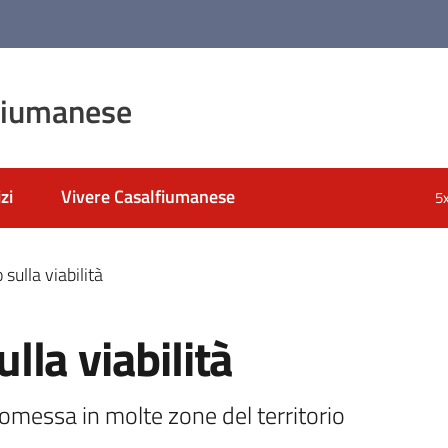
fiumanese
zi
Vivere Casalfiumanese
5
ulla viabilità
la viabilità
omessa in molte zone del territorio 