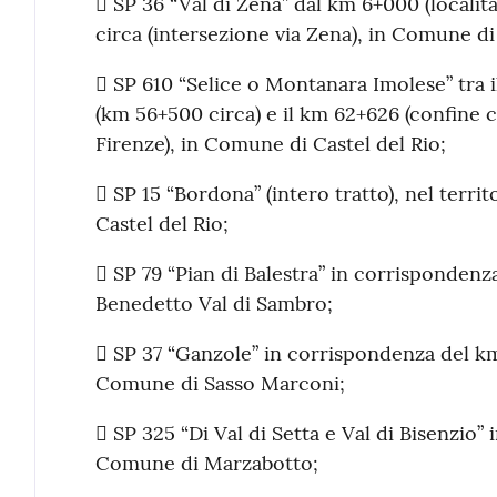
 SP 36 “Val di Zena” dal km 6+000 (locali
circa (intersezione via Zena), in Comune di
 SP 610 “Selice o Montanara Imolese” tra il
(km 56+500 circa) e il km 62+626 (confine c
Firenze), in Comune di Castel del Rio;
 SP 15 “Bordona” (intero tratto), nel terr
Castel del Rio;
 SP 79 “Pian di Balestra” in corrisponden
Benedetto Val di Sambro;
 SP 37 “Ganzole” in corrispondenza del km 
Comune di Sasso Marconi;
 SP 325 “Di Val di Setta e Val di Bisenzio
Comune di Marzabotto;