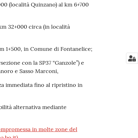
000 (località Quinzano) al km 6+700
km 32+000 circa (in località
km 1+500, in Comune di Fontanelice;
rsezione con la SP37 “Ganzole”) e
ianoro e Sasso Marconi,
a immediata fino al ripristino in
abilità alternativa mediante
compromessa in molte zone del
a.bo.it)