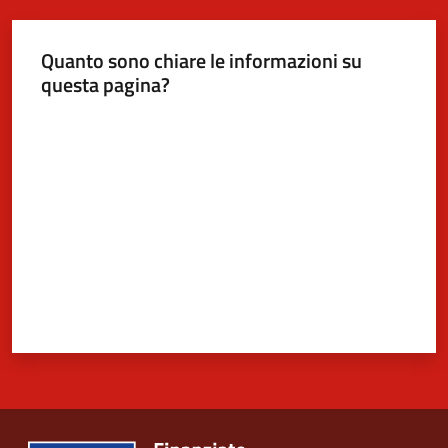
Quanto sono chiare le informazioni su
5x1000
questa pagina?
Valuta da 1 a 5 stelle
Servizi
on-
line
Tutti
gli
argomenti