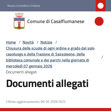
Vai al contenuto
Vai alla navigazione
Vai al footer
Nuovo circondario imolese
Comune di
Comune di Casalfiumanese
Casalfiumanese
Home
/
Novità
/
Notizie
/
Amministrazione
Chiusura delle scuole di ogni ordine e grado del solo
capoluogo e della frazione di Sassoleone, della
/
Novità
biblioteca comunale e dei parchi nella giornata di
Menu selezionato
mercoledì 07 gennaio 2026
Documenti allegati
Documenti allegati
Servizi
Vivere
Casalfiumanese
Ultimo aggiornamento
:
06-01-2026 19:22