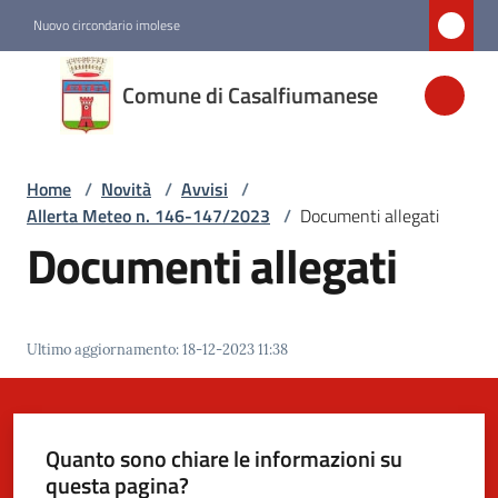
Vai al contenuto
Vai alla navigazione
Vai al footer
Nuovo circondario imolese
Comune di
Comune di Casalfiumanese
Casalfiumanese
Home
/
Novità
/
Avvisi
/
Amministrazione
Allerta Meteo n. 146-147/2023
/
Documenti allegati
Documenti allegati
Novità
Menu selezionato
Servizi
Ultimo aggiornamento
:
18-12-2023 11:38
Vivere
Casalfiumanese
Quanto sono chiare le informazioni su
questa pagina?