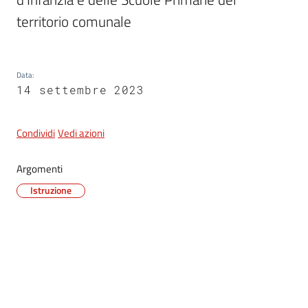
territorio comunale
5x1000
Data
:
Servizi
14 settembre 2023
on-
line
Condividi
Vedi azioni
Tutti
Argomenti
gli
argomenti
Istruzione