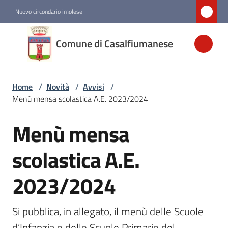
Vai al contenuto
Vai alla navigazione
Vai al footer
Nuovo circondario imolese
Comune di
Comune di Casalfiumanese
Casalfiumanese
Home
/
Novità
/
Avvisi
/
Amministrazione
Menù mensa scolastica A.E. 2023/2024
Novità
Menù mensa
Salta al contenuto
Menu selezionato
scolastica A.E.
Servizi
2023/2024
Vivere
Casalfiumanese
Si pubblica, in allegato, il menù delle Scuole 
d’Infanzia e delle Scuole Primarie del 