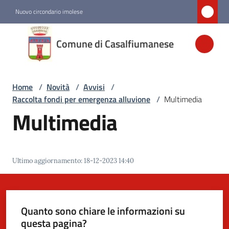
Vai al contenuto
Vai alla navigazione
Vai al footer
Nuovo circondario imolese
Comune di
Comune di Casalfiumanese
Casalfiumanese
Home
/
Novità
/
Avvisi
/
Amministrazione
Raccolta fondi per emergenza alluvione
/
Multimedia
Multimedia
Novità
Menu selezionato
Servizi
Ultimo aggiornamento
:
18-12-2023 14:40
Vivere
Casalfiumanese
Quanto sono chiare le informazioni su
questa pagina?