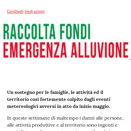
Condividi
Vedi azioni
5x1000
Servizi
on-
line
Tutti
gli
argomenti
Contenuto
Un sostegno per le famiglie, le attività ed il
territorio così fortemente colpito dagli eventi
metereologici avversi in atto da inizio maggio.
In queste settimane di maltempo i danni alle persone,
alle attività produttive e al territorio sono ingenti e