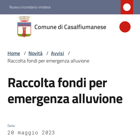
Vai al contenuto
Vai alla navigazione
Vai al footer
Nuovo circondario imolese
Comune di
Comune di Casalfiumanese
Casalfiumanese
Home
/
Novità
/
Avvisi
/
Amministrazione
Raccolta fondi per emergenza alluvione
Novità
Raccolta fondi per
Salta al contenuto
Menu selezionato
emergenza alluvione
Servizi
Vivere
Casalfiumanese
Data
:
20 maggio 2023