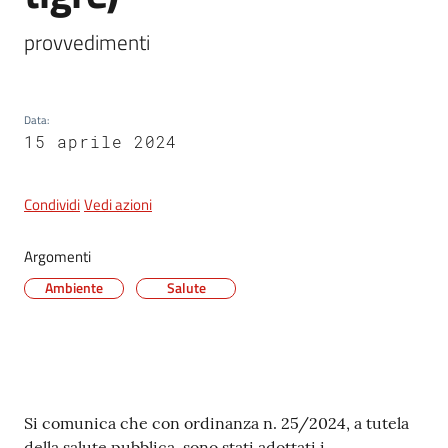
provvedimenti
5x1000
Data
:
Servizi
15 aprile 2024
on-
line
Condividi
Vedi azioni
Tutti
gli
Argomenti
argomenti
Ambiente
Salute
Contenuto
Si comunica che con ordinanza n. 25/2024, a tutela
della salute pubblica, sono stati adottati i