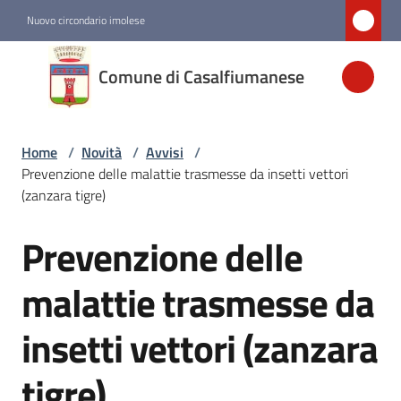
Vai al contenuto
Vai alla navigazione
Vai al footer
Nuovo circondario imolese
Comune di
Comune di Casalfiumanese
Casalfiumanese
Home
/
Novità
/
Avvisi
/
Amministrazione
Prevenzione delle malattie trasmesse da insetti vettori
(zanzara tigre)
Novità
Menu selezionato
Prevenzione delle
Salta al contenuto
Servizi
malattie trasmesse da
insetti vettori (zanzara
Vivere
Casalfiumanese
tigre)