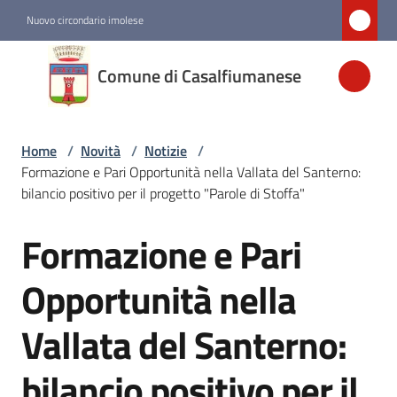
Vai al contenuto
Vai alla navigazione
Vai al footer
Nuovo circondario imolese
Comune di
Comune di Casalfiumanese
Casalfiumanese
Home
/
Novità
/
Notizie
/
Amministrazione
Formazione e Pari Opportunità nella Vallata del Santerno:
bilancio positivo per il progetto "Parole di Stoffa"
Novità
Menu selezionato
Formazione e Pari
Salta al contenuto
Servizi
Opportunità nella
Vallata del Santerno:
Vivere
Casalfiumanese
bilancio positivo per il