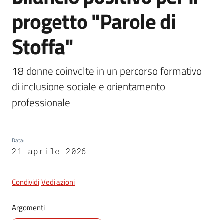
progetto "Parole di
5x1000
Stoffa"
Servizi
18 donne coinvolte in un percorso formativo 
on-
di inclusione sociale e orientamento 
line
professionale
Tutti
gli
argomenti
Data
:
21 aprile 2026
Condividi
Vedi azioni
Argomenti