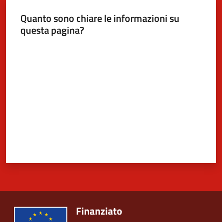
Quanto sono chiare le informazioni su
questa pagina?
5x1000
Valuta da 1 a 5 stelle
Servizi
on-
line
Tutti
gli
argomenti