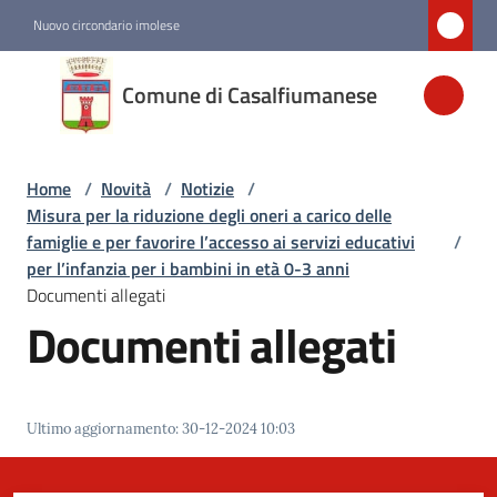
Vai al contenuto
Vai alla navigazione
Vai al footer
Nuovo circondario imolese
Comune di
Comune di Casalfiumanese
Casalfiumanese
Home
/
Novità
/
Notizie
/
Amministrazione
Misura per la riduzione degli oneri a carico delle
famiglie e per favorire l’accesso ai servizi educativi
/
Novità
per l’infanzia per i bambini in età 0-3 anni
Menu selezionato
Documenti allegati
Documenti allegati
Servizi
Vivere
Ultimo aggiornamento
:
30-12-2024 10:03
Casalfiumanese