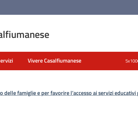
alfiumanese
ervizi
Vivere Casalfiumanese
5x100
nato
o delle famiglie e per favorire l’accesso ai servizi educativi 