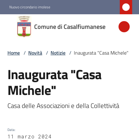
Vai al contenuto
Vai alla navigazione
Vai al footer
Nuovo circondario imolese
Comune di
Comune di Casalfiumanese
Casalfiumanese
Home
/
Novità
/
Notizie
/
Inaugurata "Casa Michele"
Amministrazione
Inaugurata "Casa
Salta al contenuto
Novità
Menu selezionato
Michele"
Servizi
Casa delle Associazioni e della Collettività
Vivere
Casalfiumanese
Data
:
11 marzo 2024