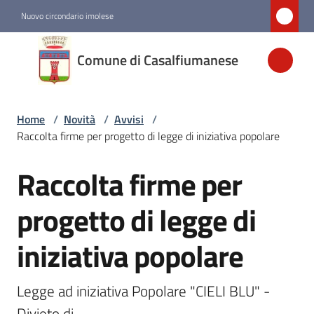
Vai al contenuto
Vai alla navigazione
Vai al footer
Nuovo circondario imolese
Comune di
Comune di Casalfiumanese
Casalfiumanese
Home
/
Novità
/
Avvisi
/
Amministrazione
Raccolta firme per progetto di legge di iniziativa popolare
Novità
Raccolta firme per
Salta al contenuto
Menu selezionato
progetto di legge di
Servizi
iniziativa popolare
Vivere
Casalfiumanese
Legge ad iniziativa Popolare "CIELI BLU" - 
Divieto di
