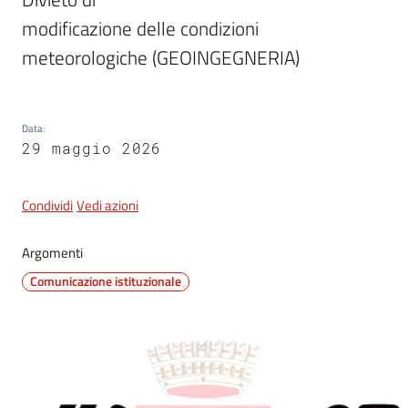
modificazione delle condizioni 
meteorologiche (GEOINGEGNERIA)
5x1000
Servizi
Data
:
on-
29 maggio 2026
line
Condividi
Vedi azioni
Tutti
gli
argomenti
Argomenti
Comunicazione istituzionale