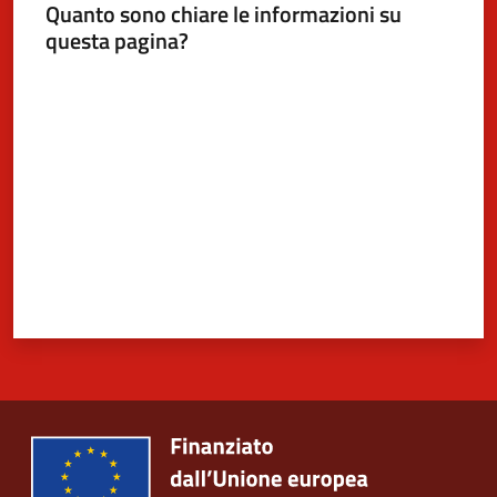
Quanto sono chiare le informazioni su
questa pagina?
Valuta da 1 a 5 stelle
5x1000
Servizi
on-
line
Tutti
gli
argomenti