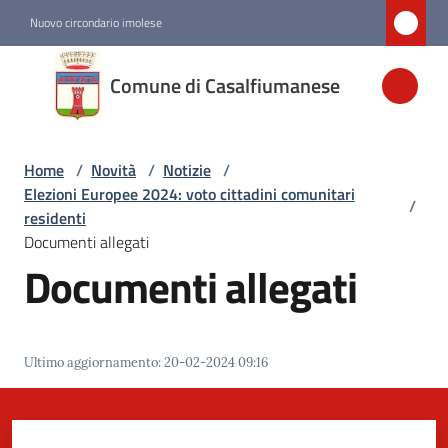
Vai al contenuto
Vai alla navigazione
Vai al footer
Nuovo circondario imolese
Comune di
Comune di Casalfiumanese
Casalfiumanese
Home
/
Novità
/
Notizie
/
Amministrazione
Elezioni Europee 2024: voto cittadini comunitari
/
residenti
Novità
Documenti allegati
Menu selezionato
Documenti allegati
Servizi
Ultimo aggiornamento
:
20-02-2024 09:16
Vivere
Casalfiumanese